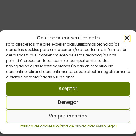
Gestionar consentimiento
Para ofrecer las mejores experiencias, utilizamos tecnologías
como las cookies para almacenar y/o acceder a la información
del dispositivo. El consentimiento de estas tecnologías nos
Enlaces de interés
permitirá procesar datos como el comportamiento de
navegación o las identificaciones únicas en este sitio. No
consentir o retirar el consentimiento, puede afectar negativamente
Consejería de Agricultura, Ganadería, Mundo Rural y Medio
a ciertas características y funciones.
Ambiente
Aceptar
Ministerio de Agricultura, Pesca y Alimentación
Denegar
Unión Europea
Red Española de Desarrollo Rural
Ver preferencias
Perfil del contratante
Política de cookies
Política de privacidad
Aviso Legal