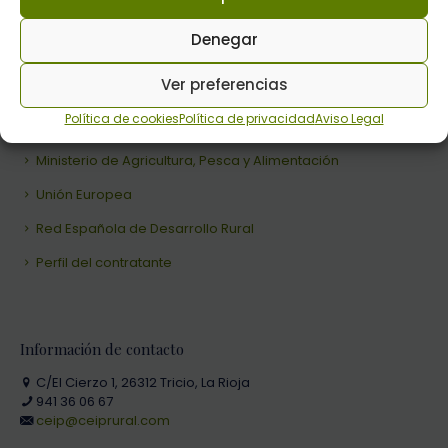
Denegar
Enlaces de interés
Ver preferencias
Consejería de Agricultura, Ganadería, Mundo Rural y Medio
Política de cookies
Política de privacidad
Aviso Legal
Ambiente
Ministerio de Agricultura, Pesca y Alimentación
Unión Europea
Red Española de Desarrollo Rural
Perfil del contratante
Información de contacto
C/El Cierzo 1, 26312 Tricio, La Rioja
941 36 06 67
ceip@ceiprural.com