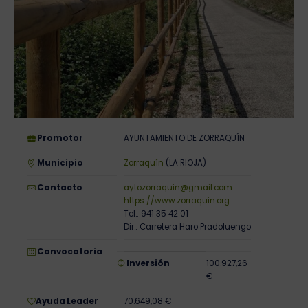
Promotor
AYUNTAMIENTO DE ZORRAQUÍN
Municipio
Zorraquín
(LA RIOJA)
Contacto
aytozorraquin@gmail.com
https://www.zorraquin.org
Tel.: 941 35 42 01
Dir.: Carretera Haro Pradoluengo
Convocatoria
Inversión
100.927,26
€
Ayuda Leader
70.649,08 €