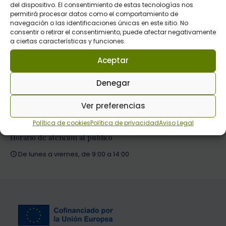
del dispositivo. El consentimiento de estas tecnologías nos
permitirá procesar datos como el comportamiento de
Red Española de Desarrollo Rural
navegación o las identificaciones únicas en este sitio. No
consentir o retirar el consentimiento, puede afectar negativamente
Perfil del contratante
a ciertas características y funciones.
Aceptar
Información de contacto
Denegar
C/El Cierzo 1, 26312 Tricio, La Rioja
941 36 06 67
Ver preferencias
ceip@ceiprural.com
Política de cookies
Política de privacidad
Aviso Legal
Horario de atención al público
De lunes a viernes, de 9:00 a 14:00